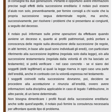
di consegne tra due generazioni. Pertanto è opportuno avere informazioni
precise sugli effetti della successione ereditaria: il notaio può essere
d’aiuto non solo, preventivamente, per fornire consigli a chi vuole che la
propria successione segua determinate regole, ma anche,
successivamente, per risolvere i problemi che si presentano ai congiunti,
a seguito del decesso.
Il notaio può informare sulle
prime operazioni
da effettuare quando
avviene un decesso e, quanto ai profili patrimoniali, potrà portare a
conoscenza delle regole sulla
devoluzione della successione
(le regole,
in altri termini, in base alle quali sono individuati gli eredi), con particolare
riferimento alla
successione legittima
(regolata solo dalla legge), e/o
alla
successione testamentaria
(regolata dalla volontà di chi ha lasciato un
testamento); si potrà verificare - nel caso concreto - se vi siano dei
soggetti (detti legittimari) ai quali la legge riserva in ogni caso una parte
dell’eredità, anche in contrasto con la volontà espressa nel testamento.
I soggetti coinvolti nella successione dovranno, poi, decidere se
procedere alla
accettazione o rinunzia
all’eredità, ovvero avere
informazioni sulla disciplina applicabile in caso di legato: l’attribuzione, in
altre parole, di un bene determinato.
Non bisogna dimenticare i profili fiscali della successione ereditaria:
anche sotto quest’aspetto, il notaio può fornire la consulenza necessaria
per affrontare questo tipo di problema.