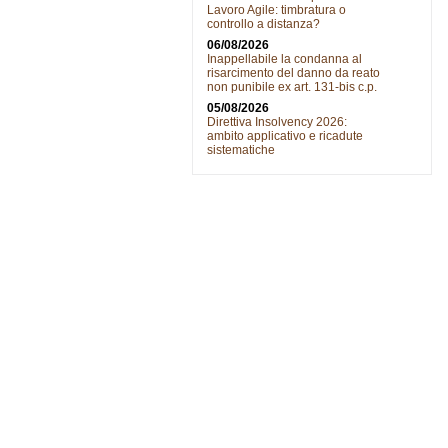
Lavoro Agile: timbratura o
controllo a distanza?
06/08/2026
Inappellabile la condanna al
risarcimento del danno da reato
non punibile ex art. 131-bis c.p.
05/08/2026
Direttiva Insolvency 2026:
ambito applicativo e ricadute
sistematiche